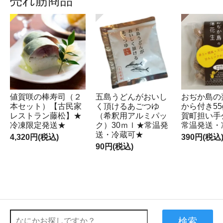
売れ筋商品
値賀咲の棒寿司（２
五島うどんがおいし
おぢか島の
本セット）【古民家
く頂けるあごつゆ
から付き55
レストラン藤松】★
（希釈用アルミパッ
賀町担い手
冷凍限定発送★
ク）30ｍｌ★常温発
常温発送・
送・冷蔵可★
4,320円(税込)
390円(税込
90円(税込)
検索