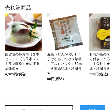
売れ筋商品
値賀咲の棒寿司（２本
五島うどんがおいしく
おぢか島の落
セット）【古民家レス
頂けるあごつゆ（希釈
ら付き55g
トラン藤松】★冷凍限
用アルミパック）30ｍ
い手公社】★
定発送★
ｌ★常温発送・冷蔵可
送・冷蔵可★
★
4,320円(税込)
390円(税込)
90円(税込)