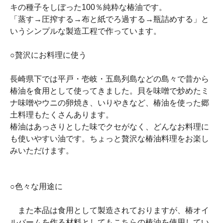
キの種子をしぼった100％純粋な椿油です。
「蒸す→圧搾する→布と紙でろ過する→瓶詰めする」と
いうシンプルな製造工程で作っています。
○贅沢にお料理に使う
長崎県下では平戸・壱岐・五島列島などの島々で昔から
椿油を食用として使ってきました。貝を味噌で炒めたミ
ナ味噌やウニの卵焼き、いりやきなど、椿油を使った郷
土料理もたくさんあります。
椿油はあっさりとした味でクセがなく、どんなお料理に
も使いやすい油です。ちょっと贅沢な椿油料理をお楽し
みいただけます。
○色々な用途に
また本品は食用として製造されておりますが、椿オイ
ルバームを作る材料としてもこちらの椿油を使用してい