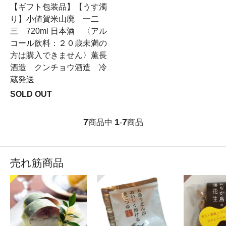
【ギフト包装品】【うす濁
り】小値賀米山廃 一二
三 720ml 日本酒 〈アル
コール飲料：２０歳未満の
方は購入できません〉薫長
酒造 クンチョウ酒造 冷
蔵発送
SOLD OUT
7
1
7
商品中
-
商品
売れ筋商品