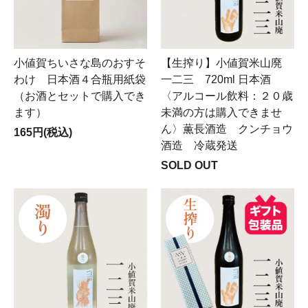
小値賀ちいさな島のおすそ
【生搾り】小値賀米山廃
わけ 日本酒４合瓶用紙袋
一二三 720ml 日本酒
（お酒とセットで購入でき
〈アルコール飲料：２０歳
ます）
未満の方は購入できませ
ん〉薫長酒造 クンチョウ
165円(税込)
酒造 冷蔵発送
SOLD OUT