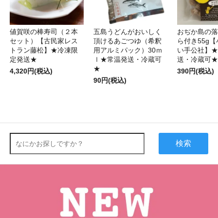
値賀咲の棒寿司（２本
五島うどんがおいしく
おぢか島の落
セット）【古民家レス
頂けるあごつゆ（希釈
ら付き55g
トラン藤松】★冷凍限
用アルミパック）30ｍ
い手公社】★
定発送★
ｌ★常温発送・冷蔵可
送・冷蔵可★
★
4,320円(税込)
390円(税込)
90円(税込)
検索