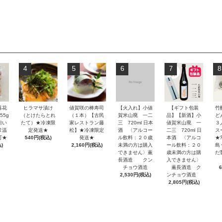
4
5
6
7
8
落花
ヒラマサ漬け
値賀咲の棒寿司
【火入れ】小値
【ギフト包装
竹
55g
（とけたらとれ
（１本）【古民
賀米山廃 一二
品】【新酒】小
どん
担い
たて）★冷凍限
家レストラン藤
三 720ml 日本
値賀米山廃 一
３
常温
定発送★
松】★冷凍限定
酒 〈アルコー
二三 720ml 日
ス
可★
540円(税込)
発送★
ル飲料：２０歳
本酒 〈アルコ
★
)
2,160円(税込)
未満の方は購入
ール飲料：２０
島
できません〉薫
歳未満の方は購
だ
長酒造 クン
入できません〉
チョウ酒造
薫長酒造 ク
2,530円(税込)
ンチョウ酒造
2,805円(税込)