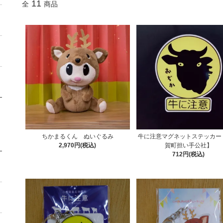
11
全
商品
ちかまるくん ぬいぐるみ
牛に注意マグネットステッカー
2,970円(税込)
賀町担い手公社】
712円(税込)