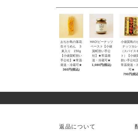
おぢか島の落花
HAO!ピーナッツ
小値賀島の
生そうめん ３
ペースト【小値
ナッツカレ
束入り 150g
賀町担い手公
（スパイス
【小値賀町担い
社】★常温発
ト）【小値
手公社】★常温
送・冷蔵可★
担い手公社
発送・冷蔵可★
1,080円(税込)
常温発送・
360円(税込)
可★
790円(税込
返品について