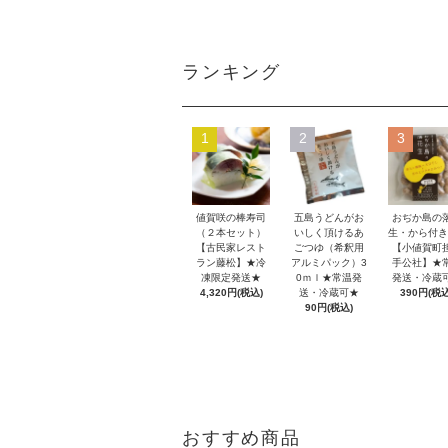
ランキング
1
2
3
値賀咲の棒寿司
五島うどんがお
おぢか島の
（２本セット）
いしく頂けるあ
生・から付き
【古民家レスト
ごつゆ（希釈用
【小値賀町
ラン藤松】★冷
アルミパック）3
手公社】★
凍限定発送★
0ｍｌ★常温発
発送・冷蔵
4,320円(税込)
送・冷蔵可★
390円(税込
90円(税込)
おすすめ商品