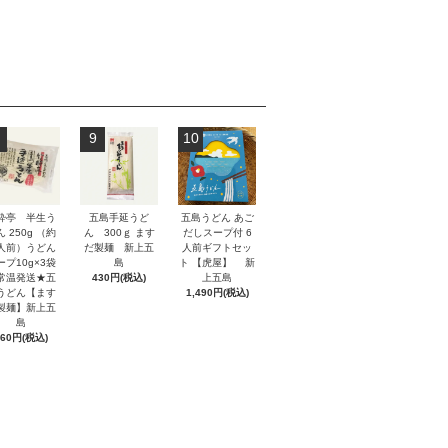
9
10
酔亭 半生う
五島手延うど
五島うどん あご
 250g （約
ん 300ｇ ます
だしスープ付 6
人前）うどん
だ製麺 新上五
人前ギフトセッ
ープ10g×3袋
島
ト 【虎屋】 新
常温発送★五
430円(税込)
上五島
うどん【ます
1,490円(税込)
製麺】新上五
島
660円(税込)