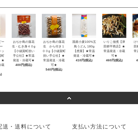
ピー
おぢか島の落花
おぢか島の落花
国産小麦100%五
いりこ佃煮【津
け
ー
生・むき身４０g
生 から付き１
島うどん 180g
田耕平商店】★
田
キッ
【小値賀町担い
００g【小値賀町
【虎屋】★常温
常温発送・冷蔵
常
賀町
手公社】★常温
担い手公社】★
発送・冷蔵可★
可★
】★
発送・冷蔵可★
常温発送・冷蔵
410円(税込)
460円(税込)
冷蔵
400円(税込)
可★
540円(税込)
)
配送・送料について
支払い方法について