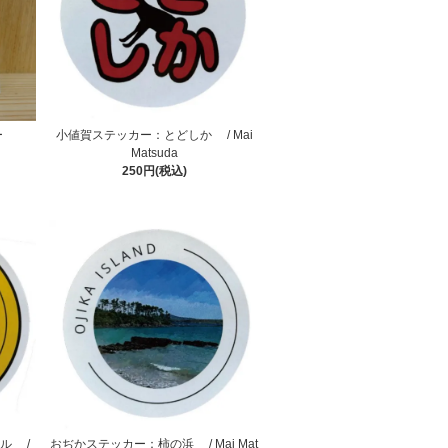
ー
小値賀ステッカー：とどしか / Mai
Matsuda
250円(税込)
ル /
おぢかステッカー：柿の浜 / Mai Mat