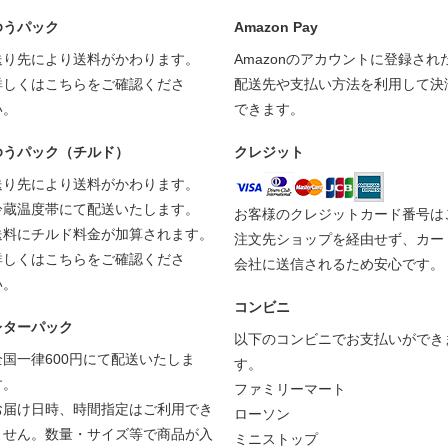
ゆうパック
Amazon Pay
送り先により送料がかわります。
Amazonのアカウントに登録され
詳しくは
こちら
をご確認くださ
配送先や支払い方法を利用して決
い。
できます。
ゆうパック（チルド）
クレジット
送り先により送料がかわります。
冷蔵温度帯にて配送いたします。
お客様のクレジットカード番号は
送料にチルド料金が加算されます。
注文先ショップを経由せず、カー
詳しくは
こちら
をご確認くださ
会社に送信されるため安心です。
い。
コンビニ
レターパック
以下のコンビニでお支払いができ
全国一律600円にて配送いたしま
す。
す。
ファミリーマート
お届け日時、時間指定はご利用でき
ローソン
ません。数量・サイズ等で商品が入
ミニストップ