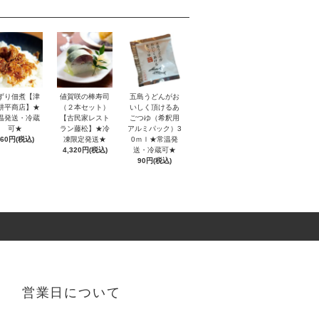
ずり佃煮【津
値賀咲の棒寿司
五島うどんがお
耕平商店】★
（２本セット）
いしく頂けるあ
温発送・冷蔵
【古民家レスト
ごつゆ（希釈用
可★
ラン藤松】★冷
アルミパック）3
460円(税込)
凍限定発送★
0ｍｌ★常温発
4,320円(税込)
送・冷蔵可★
90円(税込)
営業日について