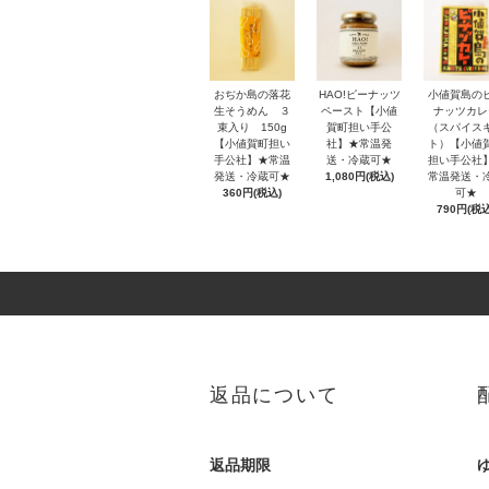
おぢか島の落花
HAO!ピーナッツ
小値賀島の
生そうめん ３
ペースト【小値
ナッツカレ
束入り 150g
賀町担い手公
（スパイス
【小値賀町担い
社】★常温発
ト）【小値
手公社】★常温
送・冷蔵可★
担い手公社
発送・冷蔵可★
1,080円(税込)
常温発送・
360円(税込)
可★
790円(税込
返品について
返品期限