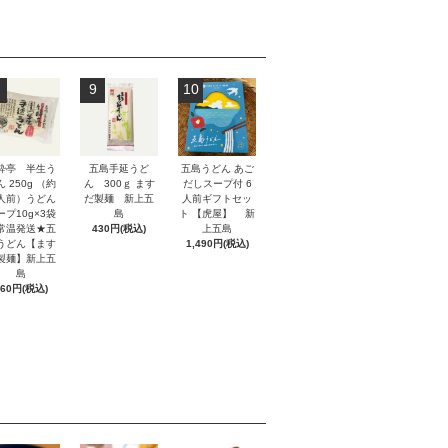
9
10
酔亭 半生う
五島手延うど
五島うどん あご
 250g （約
ん 300ｇ ます
だしスープ付 6
人前）うどん
だ製麺 新上五
人前ギフトセッ
ープ10g×3袋
島
ト 【虎屋】 新
常温発送★五
430円(税込)
上五島
うどん【ます
1,490円(税込)
製麺】新上五
島
660円(税込)