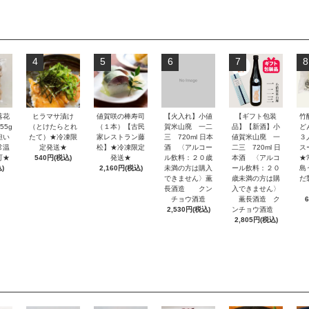
4
5
6
7
8
落花
ヒラマサ漬け
値賀咲の棒寿司
【火入れ】小値
【ギフト包装
竹
55g
（とけたらとれ
（１本）【古民
賀米山廃 一二
品】【新酒】小
どん
担い
たて）★冷凍限
家レストラン藤
三 720ml 日本
値賀米山廃 一
３
常温
定発送★
松】★冷凍限定
酒 〈アルコー
二三 720ml 日
ス
可★
540円(税込)
発送★
ル飲料：２０歳
本酒 〈アルコ
★
)
2,160円(税込)
未満の方は購入
ール飲料：２０
島
できません〉薫
歳未満の方は購
だ
長酒造 クン
入できません〉
チョウ酒造
薫長酒造 ク
2,530円(税込)
ンチョウ酒造
2,805円(税込)