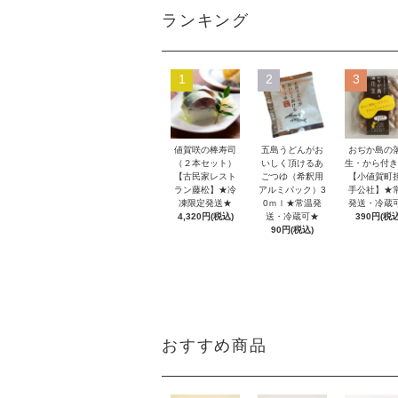
ランキング
1
2
3
値賀咲の棒寿司
五島うどんがお
おぢか島の
（２本セット）
いしく頂けるあ
生・から付き
【古民家レスト
ごつゆ（希釈用
【小値賀町
ラン藤松】★冷
アルミパック）3
手公社】★
凍限定発送★
0ｍｌ★常温発
発送・冷蔵
4,320円(税込)
送・冷蔵可★
390円(税込
90円(税込)
おすすめ商品