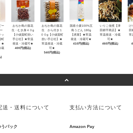
ピー
おぢか島の落花
おぢか島の落花
国産小麦100%五
いりこ佃煮【津
け
ー
生・むき身４０g
生 から付き１
島うどん 180g
田耕平商店】★
田
キッ
【小値賀町担い
００g【小値賀町
【虎屋】★常温
常温発送・冷蔵
常
賀町
手公社】★常温
担い手公社】★
発送・冷蔵可★
可★
】★
発送・冷蔵可★
常温発送・冷蔵
410円(税込)
460円(税込)
冷蔵
400円(税込)
可★
540円(税込)
)
配送・送料について
支払い方法について
ゆうパック
Amazon Pay