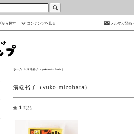
プから探す
コンテンツを見る
メルマガ登録
ホーム
>
溝端裕子（yuko-mizobata）
溝端裕子（yuko-mizobata）
1
全
商品