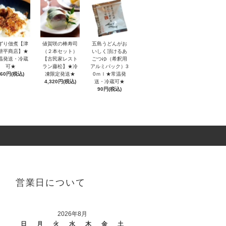
ずり佃煮【津
値賀咲の棒寿司
五島うどんがお
耕平商店】★
（２本セット）
いしく頂けるあ
温発送・冷蔵
【古民家レスト
ごつゆ（希釈用
可★
ラン藤松】★冷
アルミパック）3
460円(税込)
凍限定発送★
0ｍｌ★常温発
4,320円(税込)
送・冷蔵可★
90円(税込)
営業日について
2026年8月
日
月
火
水
木
金
土