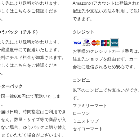
送り先により送料がかわります。
Amazonのアカウントに登録され
詳しくは
こちら
をご確認くださ
配送先や支払い方法を利用して決
い。
できます。
ゆうパック（チルド）
クレジット
送り先により送料がかわります。
冷蔵温度帯にて配送いたします。
お客様のクレジットカード番号は
送料にチルド料金が加算されます。
注文先ショップを経由せず、カー
詳しくは
こちら
をご確認くださ
会社に送信されるため安心です。
い。
コンビニ
レターパック
以下のコンビニでお支払いができ
全国一律600円にて配送いたしま
す。
す。
ファミリーマート
お届け日時、時間指定はご利用でき
ローソン
ません。数量・サイズ等で商品が入
ミニストップ
らない場合、ゆうパックに切り替え
セイコーマート
させていただく場合がございます。