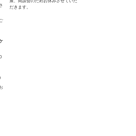
展、商談会のためお休みさせていた
さ
だきます。
ご
ケ
0
）
お