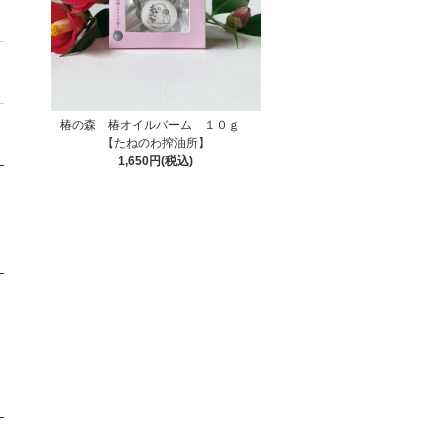
椿の森 椿オイルバーム １０ｇ
【たねのわ搾油所】
1,650円(税込)