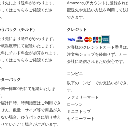
送り先により送料がかわります。
Amazonのアカウントに登録され
詳しくは
こちら
をご確認くださ
配送先や支払い方法を利用して決
い。
できます。
ゆうパック（チルド）
クレジット
送り先により送料がかわります。
冷蔵温度帯にて配送いたします。
お客様のクレジットカード番号は
送料にチルド料金が加算されます。
注文先ショップを経由せず、カー
詳しくは
こちら
をご確認くださ
会社に送信されるため安心です。
い。
コンビニ
レターパック
以下のコンビニでお支払いができ
全国一律600円にて配送いたしま
す。
す。
ファミリーマート
お届け日時、時間指定はご利用でき
ローソン
ません。数量・サイズ等で商品が入
ミニストップ
らない場合、ゆうパックに切り替え
セイコーマート
させていただく場合がございます。