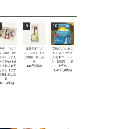
9
10
酔亭 半生う
五島手延うど
五島うどん あご
 250g （約
ん 300ｇ ます
だしスープ付 6
人前）うどん
だ製麺 新上五
人前ギフトセッ
ープ10g×3袋
島
ト 【虎屋】 新
常温発送★五
430円(税込)
上五島
うどん【ます
1,490円(税込)
製麺】新上五
島
660円(税込)