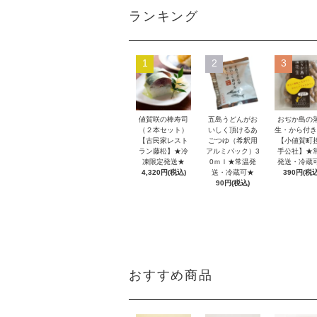
ランキング
1
2
3
値賀咲の棒寿司
五島うどんがお
おぢか島の
（２本セット）
いしく頂けるあ
生・から付き
【古民家レスト
ごつゆ（希釈用
【小値賀町
ラン藤松】★冷
アルミパック）3
手公社】★
凍限定発送★
0ｍｌ★常温発
発送・冷蔵
4,320円(税込)
送・冷蔵可★
390円(税込
90円(税込)
おすすめ商品