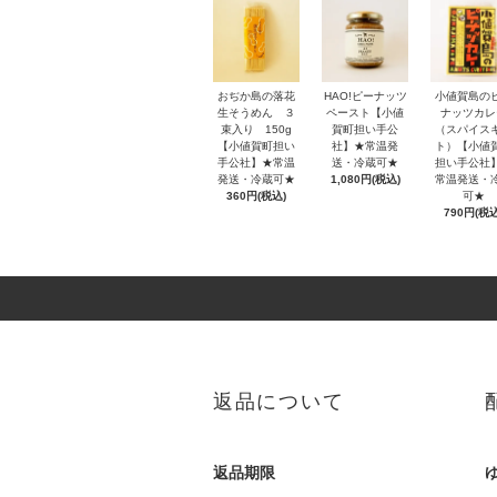
おぢか島の落花
HAO!ピーナッツ
小値賀島の
生そうめん ３
ペースト【小値
ナッツカレ
束入り 150g
賀町担い手公
（スパイス
【小値賀町担い
社】★常温発
ト）【小値
手公社】★常温
送・冷蔵可★
担い手公社
発送・冷蔵可★
1,080円(税込)
常温発送・
360円(税込)
可★
790円(税込
返品について
返品期限