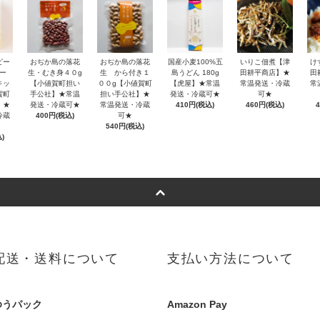
ピー
おぢか島の落花
おぢか島の落花
国産小麦100%五
いりこ佃煮【津
け
ー
生・むき身４０g
生 から付き１
島うどん 180g
田耕平商店】★
田
キッ
【小値賀町担い
００g【小値賀町
【虎屋】★常温
常温発送・冷蔵
常
賀町
手公社】★常温
担い手公社】★
発送・冷蔵可★
可★
】★
発送・冷蔵可★
常温発送・冷蔵
410円(税込)
460円(税込)
冷蔵
400円(税込)
可★
540円(税込)
)
配送・送料について
支払い方法について
ゆうパック
Amazon Pay