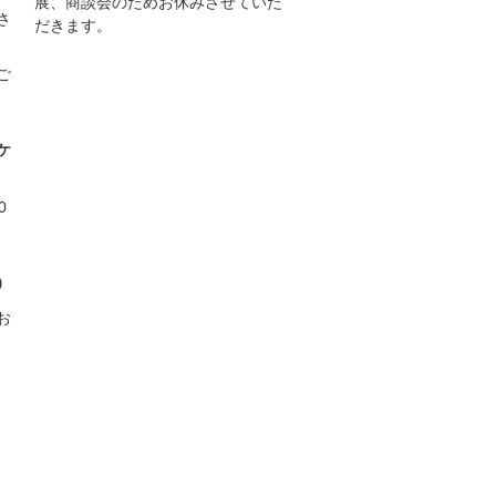
展、商談会のためお休みさせていた
さ
だきます。
ご
ケ
0
）
お