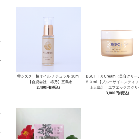
雫シズク］椿オイル ナチュラル 30ml
BSCI FX Cream（美容クリ
【合資会社 椿乃】五島市
５０ml 【ブルーサイエンティ
2,490円(税込)
上五島】 エフエックスクリ
3,800円(税込)