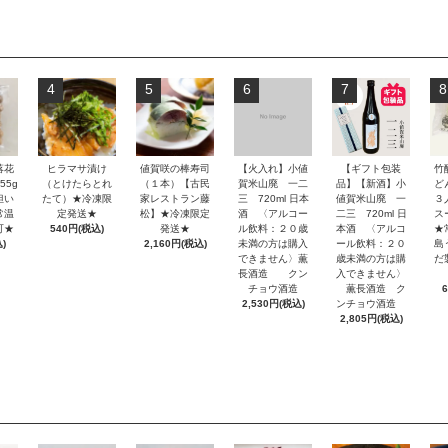
4
5
6
7
8
落花
ヒラマサ漬け
値賀咲の棒寿司
【火入れ】小値
【ギフト包装
竹
55g
（とけたらとれ
（１本）【古民
賀米山廃 一二
品】【新酒】小
どん
担い
たて）★冷凍限
家レストラン藤
三 720ml 日本
値賀米山廃 一
３
常温
定発送★
松】★冷凍限定
酒 〈アルコー
二三 720ml 日
ス
可★
540円(税込)
発送★
ル飲料：２０歳
本酒 〈アルコ
★
)
2,160円(税込)
未満の方は購入
ール飲料：２０
島
できません〉薫
歳未満の方は購
だ
長酒造 クン
入できません〉
チョウ酒造
薫長酒造 ク
2,530円(税込)
ンチョウ酒造
2,805円(税込)