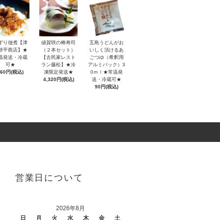
ずり佃煮【津
値賀咲の棒寿司
五島うどんがお
耕平商店】★
（２本セット）
いしく頂けるあ
温発送・冷蔵
【古民家レスト
ごつゆ（希釈用
可★
ラン藤松】★冷
アルミパック）3
460円(税込)
凍限定発送★
0ｍｌ★常温発
4,320円(税込)
送・冷蔵可★
90円(税込)
営業日について
2026年8月
日
月
火
水
木
金
土