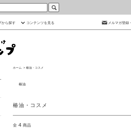
プから探す
コンテンツを見る
メルマガ登録
ホーム
>
椿油・コスメ
椿油
椿油・コスメ
4
全
商品